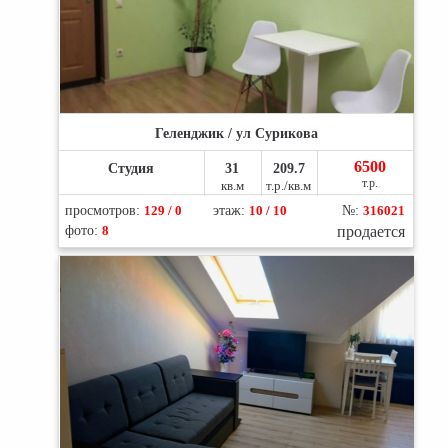
Геленджик / ул Сурикова
6500
Студия
31
209.7
т.р.
кв.м
т.р./кв.м
просмотров:
129 / 0
этаж:
10 / 10
№:
316021
фото:
8
продается