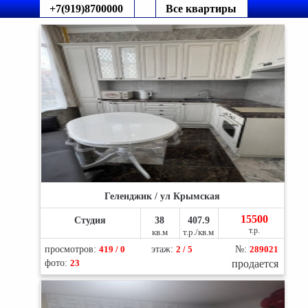
+7(919)8700000
Все квартиры
Геленджик / ул Крымская
15500
Студия
38
407.9
т.р.
кв.м
т.р./кв.м
просмотров:
419 / 0
этаж:
2 / 5
№:
289021
фото:
23
продается