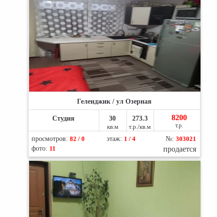
Геленджик / ул Озерная
8200
Студия
30
273.3
т.р.
кв.м
т.р./кв.м
просмотров:
82 / 0
этаж:
1 / 4
№:
303021
фото:
11
продается