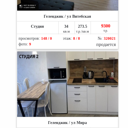
Геленджик / ул Витебская
9300
Студия
34
273.5
т.р.
кв.м
т.р./кв.м
просмотров:
148 / 0
этаж:
8 / 8
№:
320021
фото:
9
продается
Геленджик / ул Мира