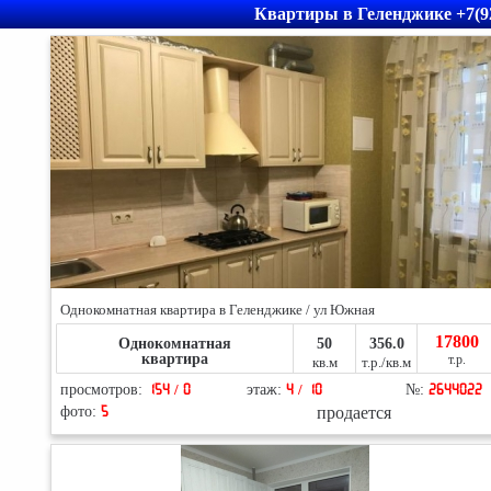
Квартиры в Геленджике
+7(9
Однокомнатная квартира в Геленджике / ул Южная
17800
Однокомнатная
50
356.0
квартира
т.р.
кв.м
т.р./кв.м
просмотров:
154 / 0
этаж:
4 / 10
№:
2644022
продается
фото:
5