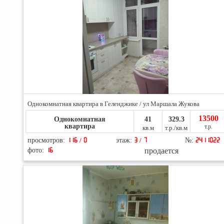
Однокомнатная квартира в Геленджике / ул Маршала Жукова
13500
Однокомнатная
41
329.3
квартира
т.р.
кв.м
т.р./кв.м
просмотров:
116 / 0
этаж:
3 / 7
№:
2411022
продается
фото:
16