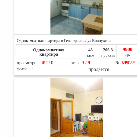
Однокомнатная квартира в Геленджике / ул Волнухина
9900
Однокомнатная
48
206.3
квартира
т.р.
кв.м
т.р./кв.м
просмотров:
187 / 0
этаж:
3 / 4
№:
634022
продается
фото:
11