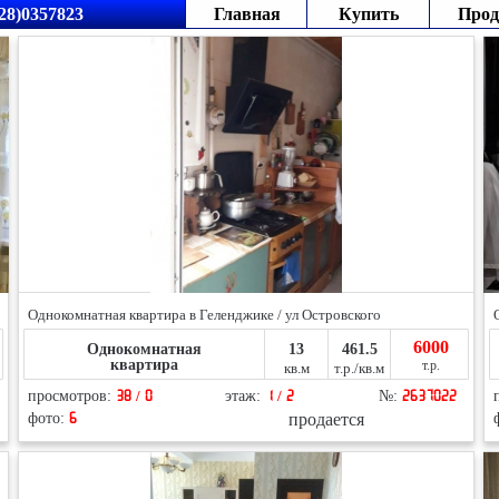
28)0357823
Главная
Купить
Прод
Однокомнатная квартира в Геленджике / ул Островского
6000
Однокомнатная
13
461.5
квартира
т.р.
кв.м
т.р./кв.м
просмотров:
38 / 0
этаж:
1 / 2
№:
2637022
продается
фото:
6