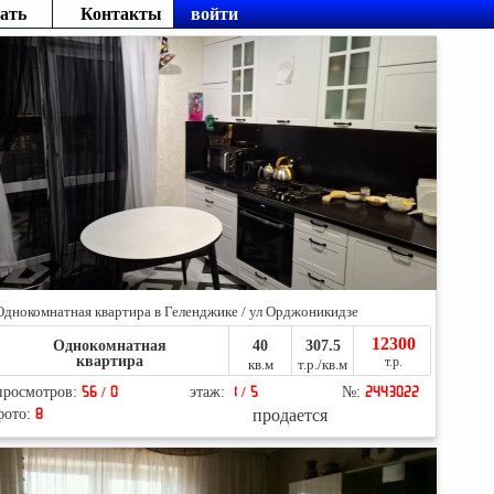
ать
Контакты
войти
Однокомнатная квартира в Геленджике / ул Орджоникидзе
12300
Однокомнатная
40
307.5
квартира
т.р.
кв.м
т.р./кв.м
просмотров:
56 / 0
этаж:
1 / 5
№:
2443022
продается
фото:
8