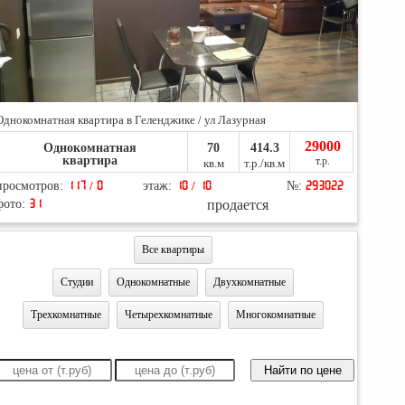
Однокомнатная квартира в Геленджике / ул Лазурная
29000
Однокомнатная
70
414.3
квартира
т.р.
кв.м
т.р./кв.м
просмотров:
117 / 0
этаж:
10 / 10
№:
293022
продается
фото:
31
Все квартиры
Студии
Однокомнатные
Двухкомнатные
Трехкомнатные
Четырехкомнатные
Многокомнатные
Найти по цене