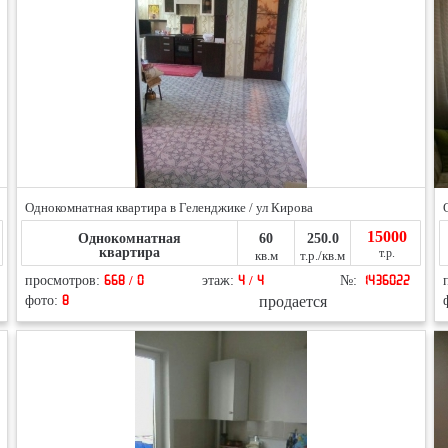
Однокомнатная квартира в Геленджике / ул Кирова
15000
Однокомнатная
60
250.0
квартира
т.р.
кв.м
т.р./кв.м
просмотров:
668 / 0
этаж:
4 / 4
№:
1436022
продается
фото:
8