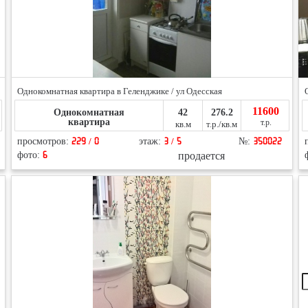
Однокомнатная квартира в Геленджике / ул Одесская
11600
Однокомнатная
42
276.2
квартира
т.р.
кв.м
т.р./кв.м
просмотров:
229 / 0
этаж:
3 / 5
№:
350022
продается
фото:
6