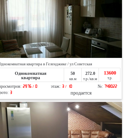
Однокомнатная квартира в Геленджике / ул Советская
13600
Однокомнатная
50
272.0
квартира
т.р.
кв.м
т.р./кв.м
просмотров:
2976 / 0
этаж:
3 / 10
№:
748022
продается
фото:
3