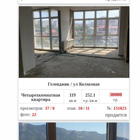
Геленджик / ул Колхозная
30000
Четырехкомнатная
119
252.1
квартира
т.р.
кв.м
т.р./кв.м
просмотров:
37 / 0
этаж:
10 / 11
№:
151025
фото:
22
продается