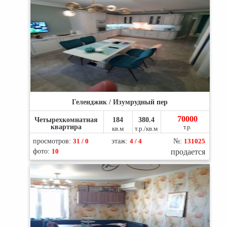
Геленджик / Изумрудный пер
70000
Четырехкомнатная
184
380.4
квартира
т.р.
кв.м
т.р./кв.м
просмотров:
31 / 0
этаж:
4 / 4
№:
131025
фото:
10
продается