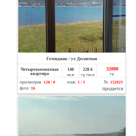
Геленджик / ул Десантная
32000
Четырехкомнатная
140
228.6
квартира
т.р.
кв.м
т.р./кв.м
просмотров:
126 / 0
этаж:
1 / 3
№:
152025
фото:
16
продается