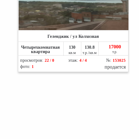
Геленджик / ул Колхозная
17000
Четырехкомнатная
130
130.8
квартира
т.р.
кв.м
т.р./кв.м
просмотров:
22 / 0
этаж:
4 / 4
№:
153025
фото:
1
продается