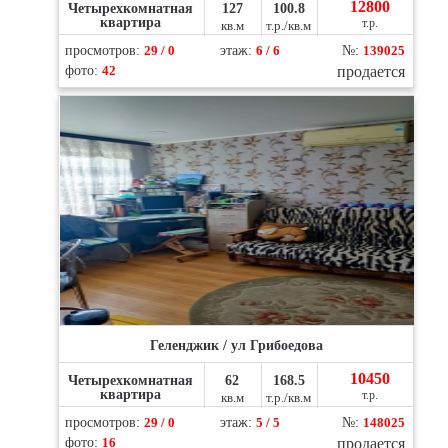
12800
Четырехкомнатная
127
100.8
квартира
т.р.
кв.м
т.р./кв.м
просмотров:
29 / 0
этаж:
6 / 6
№:
139025
фото:
42
продается
Геленджик / ул Грибоедова
10450
Четырехкомнатная
62
168.5
квартира
т.р.
кв.м
т.р./кв.м
просмотров:
29 / 0
этаж:
5 / 5
№:
148025
фото:
16
продается