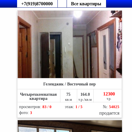
+7(919)8700000
Все квартиры
Геленджик / Восточный пер
12300
Четырехкомнатная
75
164.0
квартира
т.р.
кв.м
т.р./кв.м
просмотров:
83 / 0
этаж:
1 / 5
№:
54025
фото:
3
продается