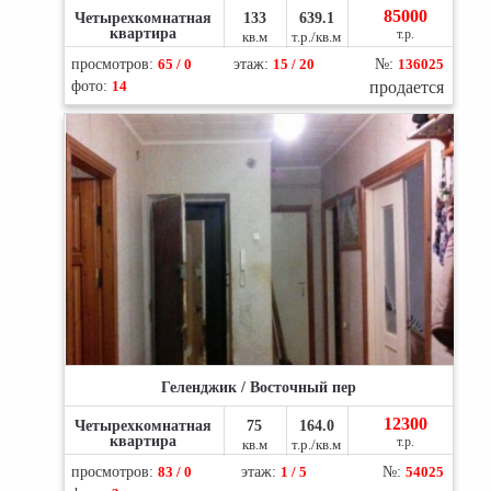
85000
Четырехкомнатная
133
639.1
квартира
т.р.
кв.м
т.р./кв.м
просмотров:
65 / 0
этаж:
15 / 20
№:
136025
фото:
14
продается
Геленджик / Восточный пер
12300
Четырехкомнатная
75
164.0
квартира
т.р.
кв.м
т.р./кв.м
просмотров:
83 / 0
этаж:
1 / 5
№:
54025