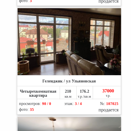
фото:
3
продается
Геленджик / ул Ульяновская
37000
Четырехкомнатная
210
176.2
квартира
т.р.
кв.м
т.р./кв.м
просмотров:
90 / 0
этаж:
3 / 4
№:
107025
фото:
35
продается