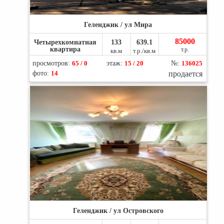
Геленджик / ул Мира
85000
Четырехкомнатная
133
639.1
квартира
т.р.
кв.м
т.р./кв.м
просмотров:
65 / 0
этаж:
15 / 20
№:
136025
фото:
14
продается
Геленджик / ул Островского