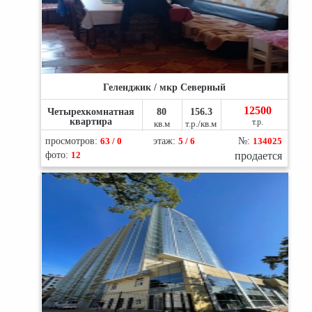
Геленджик / мкр Северный
12500
Четырехкомнатная
80
156.3
квартира
т.р.
кв.м
т.р./кв.м
просмотров:
63 / 0
этаж:
5 / 6
№:
134025
фото:
12
продается