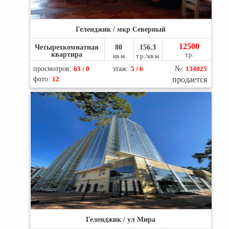
Геленджик / мкр Северный
12500
Четырехкомнатная
80
156.3
квартира
т.р.
кв.м
т.р./кв.м
просмотров:
63 / 0
этаж:
5 / 6
№:
134025
фото:
12
продается
Геленджик / ул Мира