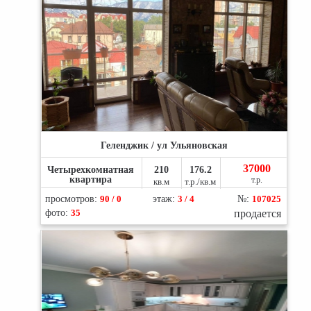
Геленджик / ул Ульяновская
37000
Четырехкомнатная
210
176.2
квартира
т.р.
кв.м
т.р./кв.м
просмотров:
90 / 0
этаж:
3 / 4
№:
107025
фото:
35
продается