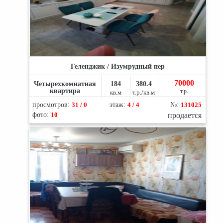
Геленджик / Изумрудный пер
70000
Четырехкомнатная
184
380.4
квартира
т.р.
кв.м
т.р./кв.м
просмотров:
31 / 0
этаж:
4 / 4
№:
131025
фото:
10
продается